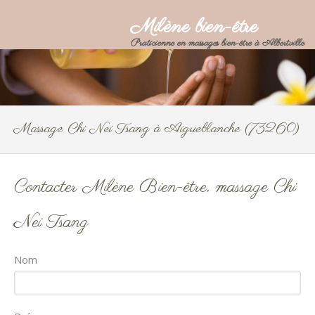
Milène bien-être
Praticienne en massages bien-être à Albertville
Massage Chi Nei Tsang à Aigueblanche (73260)
Contacter Milène Bien-être, massage Chi
Nei Tsang
Nom