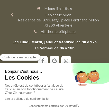
Milène Bien-être
Cabinet le Sillon
Résidence de l'Arclusaz,5 place Ferdinand Million
73200
Albertville
Afficher le téléphone
Les
Lundi
,
Mardi
,
Jeudi
et
Vendredi
de
9h
à
17h
Le
Samedi
de
9h
à
18h
Plan du site
Mentions légales
Création et référencement du site par Simplébo