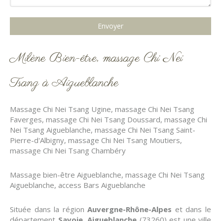
Envoyer
Milène Bien-être, massage Chi Nei
Tsang à Aigueblanche
Massage Chi Nei Tsang Ugine
,
massage Chi Nei Tsang
Faverges
,
massage Chi Nei Tsang Doussard
,
massage Chi
Nei Tsang Aigueblanche
,
massage Chi Nei Tsang Saint-
Pierre-d'Albigny
,
massage Chi Nei Tsang Moutiers
,
massage Chi Nei Tsang Chambéry
Massage bien-être Aigueblanche
,
massage Chi Nei Tsang
Aigueblanche
,
access Bars Aigueblanche
Située dans la région
Auvergne-Rhône-Alpes
et dans le
département
Savoie
,
Aigueblanche
(73260) est une ville