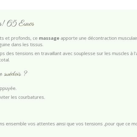
s! 65 Euros
ts et profonds, ce
massage
apporte une décontraction musculair
guine dans les tissus.
corps des tensions en travaillant avec souplesse sur les muscles à l'
otal.
e suédois ?
appuyée.
iter les courbatures.
ns ensemble vos attentes ainsi que vos tensions ,pour que ce m