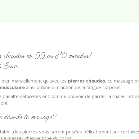
es chaudes en 55 ou 80 minutes!
 Euros
i bien manuellement qu'avec les
pierres chaudes
, ce massage p
musculaire
ainsi qu'une diminution de la fatigue corporel.
e basalte naturelles ont comme pouvoir de garder la chaleur et d
nt.​
 déroule le massage?
a table ,des pierres vous seront posées délicatement sur certaine
 à masser chaque zone du corps.