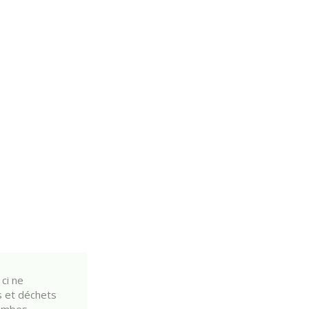
.
 ci ne
es et déchets