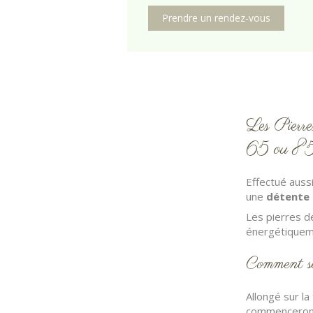
Prendre un rendez-vous
Les Pierr
65 ou 85
Effectué auss
une
détente 
Les pierres d
énergétiqueme
Comment se
Allongé sur l
commenceront