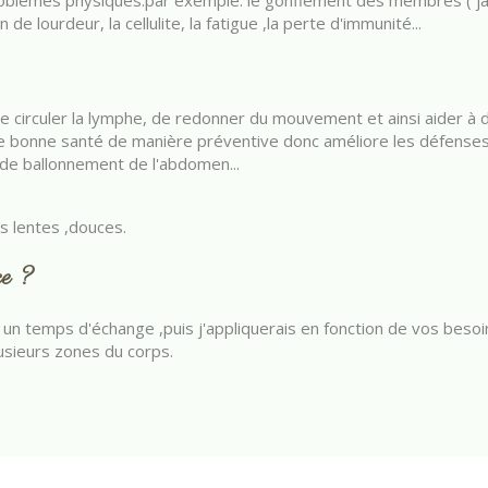
roblèmes physiques:par exemple: le gonflement des membres ( j
de lourdeur, la cellulite, la fatigue ,la perte d'immunité...
re circuler la lymphe, de redonner du mouvement et ainsi aider à
 une bonne santé de manière préventive donc améliore les défense
 de ballonnement de l'abdomen...
lentes ,douces.
ce ?
n temps d'échange ,puis j'appliquerais en fonction de vos besoi
usieurs zones du corps.