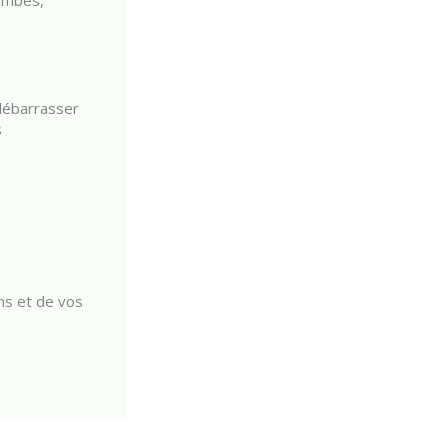
ambes,
 débarrasser
s
ns et de vos