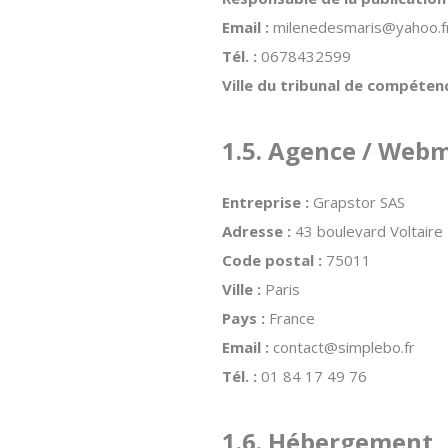
Email :
milenedesmaris@yahoo.f
Tél. :
0678432599
Ville du tribunal de compétence
1.5. Agence / Web
Entreprise :
Grapstor SAS
Adresse :
43 boulevard Voltaire
Code postal :
75011
Ville :
Paris
Pays :
France
Email :
contact@simplebo.fr
Tél. :
01 84 17 49 76
1.6. Hébergement