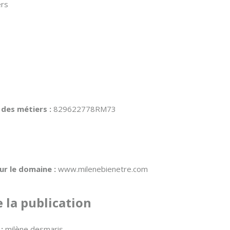
rs
 des métiers :
829622778RM73
ur le domaine :
www.milenebienetre.com
 la publication
:
milène desmaris