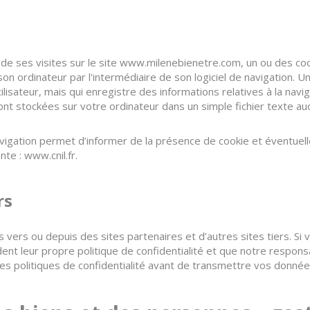
rs de ses visites sur le site www.milenebienetre.com, un ou des c
on ordinateur par l'intermédiaire de son logiciel de navigation. 
ilisateur, mais qui enregistre des informations relatives à la navigat
ont stockées sur votre ordinateur dans un simple fichier texte au
vigation permet d’informer de la présence de cookie et éventuell
ante :
www.cnil.fr
.
rs
s vers ou depuis des sites partenaires et d’autres sites tiers. Si
èdent leur propre politique de confidentialité et que notre respon
 les politiques de confidentialité avant de transmettre vos donnée