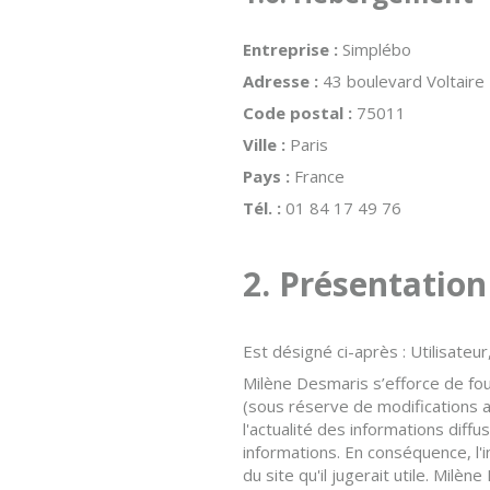
Entreprise :
Simplébo
Adresse :
43 boulevard Voltaire
Code postal :
75011
Ville :
Paris
Pays :
France
Tél. :
01 84 17 49 76
2. Présentation
Est désigné ci-après : Utilisateu
Milène Desmaris s’efforce de fou
(sous réserve de modifications ap
l'actualité des informations diffu
informations. En conséquence, l'
du site qu'il jugerait utile. Milè