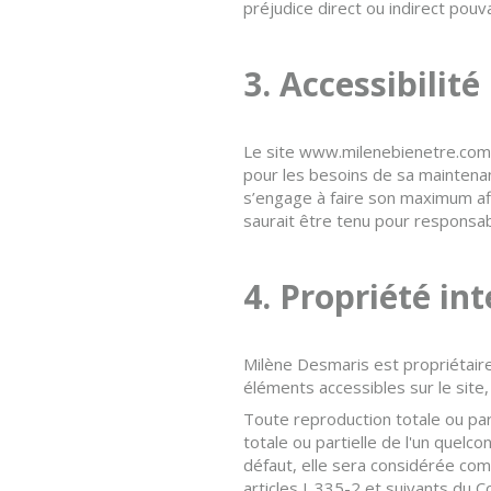
préjudice direct ou indirect pouv
3. Accessibilité
Le site www.milenebienetre.com e
pour les besoins de sa maintenan
s’engage à faire son maximum afi
saurait être tenu pour responsabl
4. Propriété int
Milène Desmaris est propriétaire 
éléments accessibles sur le site,
Toute reproduction totale ou par
totale ou partielle de l'un quelc
défaut, elle sera considérée co
articles L.335-2 et suivants du C