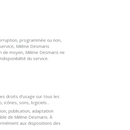
nterruption, programmée ou non,
 service, Milène Desmaris
tion de moyen, Milène Desmaris ne
disponibilité du service.
les droits d’usage sur tous les
, icônes, sons, logiciels…
on, publication, adaptation
lable de Milène Desmaris. À
formément aux dispositions des