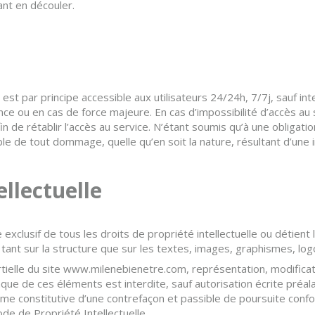
ant en découler.
st par principe accessible aux utilisateurs 24/24h, 7/7j, sauf i
ce ou en cas de force majeure. En cas d’impossibilité d’accès au
n de rétablir l’accès au service. N’étant soumis qu’à une obliga
e de tout dommage, quelle qu’en soit la nature, résultant d’une in
ellectuelle
exclusif de tous les droits de propriété intellectuelle ou détient 
 tant sur la structure que sur les textes, images, graphismes, logo
tielle du site www.milenebienetre.com, représentation, modificati
onque de ces éléments est interdite, sauf autorisation écrite préa
mme constitutive d’une contrefaçon et passible de poursuite con
ode de Propriété Intellectuelle.