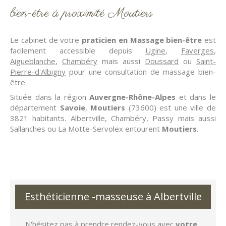
bien-être à proximité Moutiers
Le cabinet de votre
praticien en Massage bien-être
est
facilement accessible depuis
Ugine
,
Faverges
,
Aigueblanche
,
Chambéry
mais aussi
Doussard
ou
Saint-
Pierre-d'Albigny
pour une consultation de massage bien-
être.
Située dans la région
Auvergne-Rhône-Alpes
et dans le
département
Savoie
,
Moutiers
(73600) est une ville de
3821 habitants. Albertville, Chambéry, Passy mais aussi
Sallanches ou La Motte-Servolex entourent
Moutiers
.
Esthéticienne -masseuse à Albertville
N'hésitez pas à prendre rendez-vous avec
votre